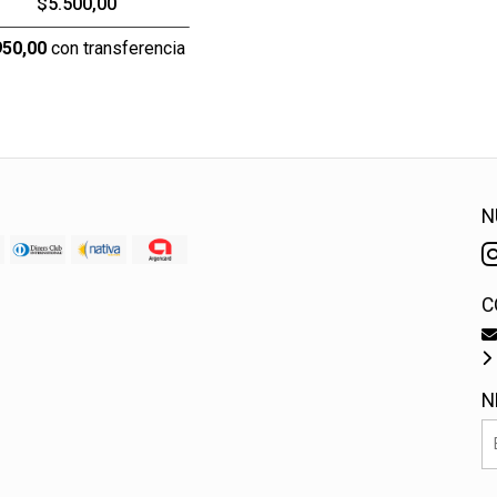
$5.500,00
950,00
con transferencia
N
C
N