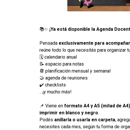
📚✨
¡Ya está disponible la Agenda Docen
Pensada
exclusivamente para acompañarte
reúne todo lo que necesitás para organizar tu
🗓️ calendario anual
📝 espacio para notas
📆 planificación mensual y semanal
🤝 agenda de reuniones
✔️ checklists
…¡y mucho más!
📌 Viene en
formato A4 y A5 (mitad de A4
imprimir en blanco y negro
.
Podés
anillarla o usarla en carpeta
, agreg
necesites cada mes, según tu forma de organ